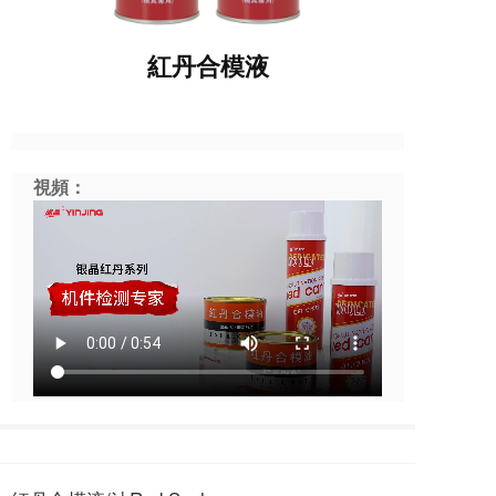
紅丹合模液
視頻：