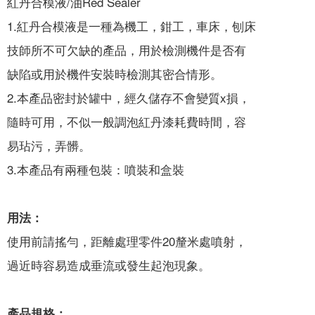
紅丹合模液/油Red Sealer
1.紅丹合模液是一種為機工，鉗工，車床，刨床
技師所不可欠缺的產品，用於檢測機件是否有
缺陷或用於機件安裝時檢測其密合情形。
2.本產品密封於罐中，經久儲存不會變質x損，
隨時可用，不似一般調泡紅丹漆耗費時間，容
易玷污，弄髒。
3.本產品有兩種包裝：噴裝和盒裝
用法：
使用前請搖勻，距離處理零件20釐米處噴射，
過近時容易造成垂流或發生起泡現象。
產品規格：