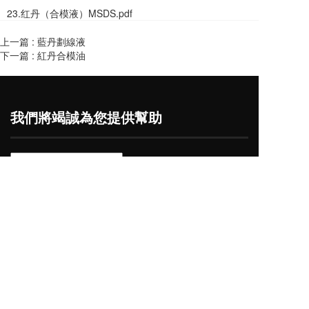
23.红丹（合模液）MSDS.pdf
上一篇 :
藍丹劃線液
下一篇 :
紅丹合模油
我們將竭誠為您提供幫助
我承认并理解本隐私声明内容，并同意按照本
隐私声明