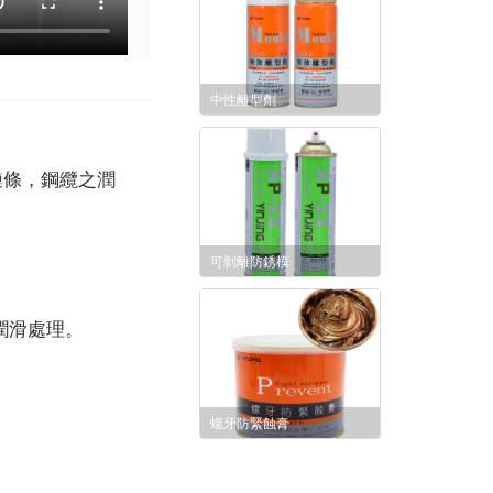
中性離型劑
鏈條，鋼纜之潤
可剝離防銹模
潤滑處理。
螺牙防緊蝕膏