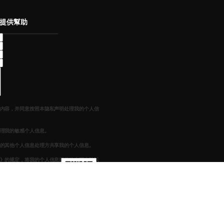
提供幫助
内容，并同意按照本
隐私声明
处理我的个人信
理我的敏感个人信息。
的其他个人信息处理方共享我的个人信息。
》
的规定，将我的个人信息提供给中国大陆以
我们将在第一时间回复您的问题，感谢您对我
掃碼關注官方微信