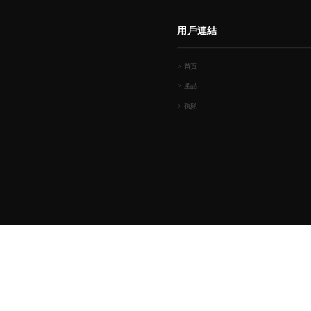
用戶連結
> 首頁
> 產品
> 視頻
版權所有@
佛山市順德區傑利哥精細化工實