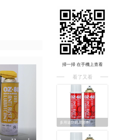
掃一掃 在手機上查看
看了又看
多用途防銹潤滑劑