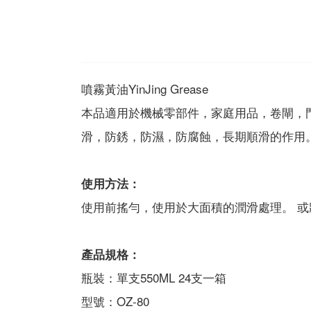
噴霧黃油YinJing Grease
本品適用於機械零部件，家庭用品，卷閘，
滑，防銹，防濕，防腐蝕，長期順滑的作用
使用方法：
使用前搖勻，使用於大面積的潤滑處理。 
產品規格：
瓶裝：單支550ML 24支一箱
型號：OZ-80