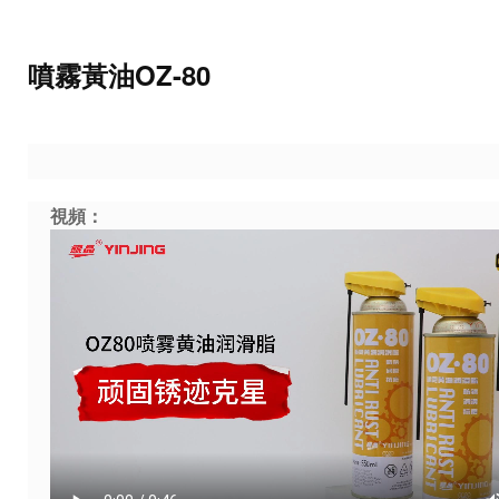
噴霧黃油OZ-80
視頻：