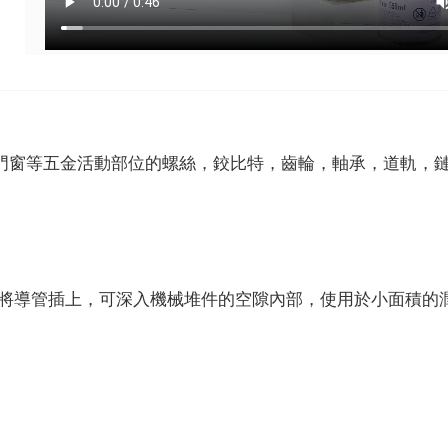
門窗等五金活動部位的螺絲，鉸比特，齒輪，軸承，道軌，
。
或將導管插上，可深入機械堆件的空隙內部，使用於小面積的