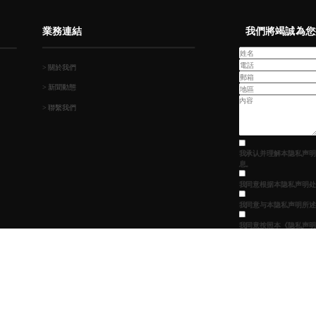
業務連結
我們將竭誠為您
> 關於我們
> 新聞動態
> 聯繫我們
我承认并理解本隐私声明
息。
我同意根据本
隐私声明
处
我同意与本
隐私声明
所述
我同意按照本
《隐私声明
外地区。
業有限公司
请仔细填写上面的表格，
们的支持。