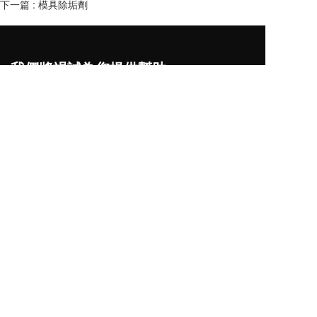
下一篇 :
模具除垢劑
我們將竭誠為您提供幫助
我承认并理解本隐私声明内容，并同意按照本
隐私声明
处理我的个人信息。
我同意根据本
隐私声明
处理我的敏感个人信息。