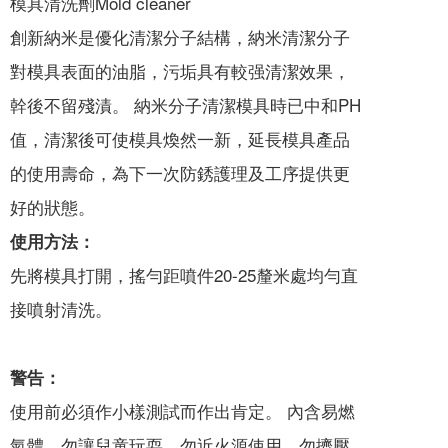
模具清洗劑Mold cleaner
創新納米是優化清潔分子結構，納米清潔分子
對模具表面的油脂，污垢具有較强清潔效果，
幹後不留殘漬。 納米分子清潔模具時已中和PH
值，清潔後可使模具煥然一新，延長模具產品
的使用壽命，為下一次防銹護理及工序提供更
好的狀態。
使用方法：
先將模具打開，搖勻距噴件20-25釐米處均勻直
接噴射清洗。
警告：
使用前必須作小樣測試而作出肯定。 內含易燃
氣體，勿讓兒童玩耍，勿近火源使用，勿擠壓